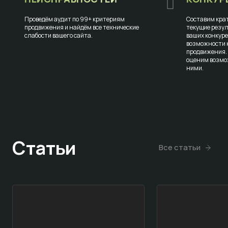
Проведём аудит по 99+ критериям
Составим крат
продвижения и найдём все технические
текущие резул
слабости вашего сайта.
ваших конкур
возможности к
продвижения.
оценим возмо
ними.
Статьи
Все статьи