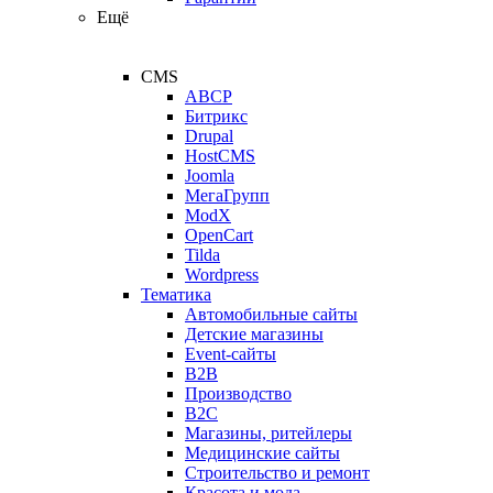
Ещё
CMS
ABCP
Битрикс
Drupal
HostCMS
Joomla
МегаГрупп
ModX
OpenCart
Tilda
Wordpress
Тематика
Автомобильные сайты
Детские магазины
Event-сайты
B2B
Производство
B2C
Магазины, ритейлеры
Медицинские сайты
Строительство и ремонт
Красота и мода