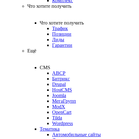
Комплекс
Что хотите получить
Что хотите получить
Трафик
Позиции
Лиды
Гарантии
Ещё
CMS
ABCP
Битрикс
Drupal
HostCMS
Joomla
МегаГрупп
ModX
OpenCart
Tilda
Wordpress
Тематика
Автомобильные сайты