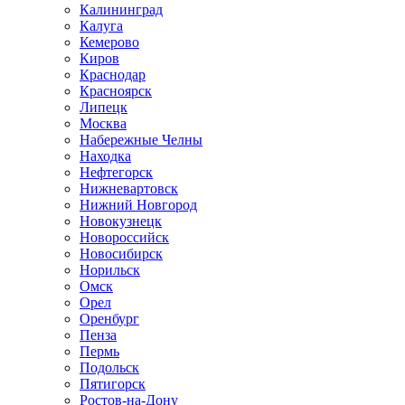
Калининград
Калуга
Кемерово
Киров
Краснодар
Красноярск
Липецк
Москва
Набережные Челны
Находка
Нефтегорск
Нижневартовск
Нижний Новгород
Новокузнецк
Новороссийск
Новосибирск
Норильск
Омск
Орел
Оренбург
Пенза
Пермь
Подольск
Пятигорск
Ростов-на-Дону