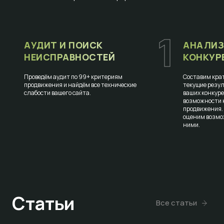
1
АУДИТ И ПОИСК
АНАЛИЗ
НЕИСПРАВНОСТЕЙ
КОНКУР
Проведём аудит по 99+ критериям
Составим крат
продвижения и найдём все технические
текущие резул
слабости вашего сайта.
ваших конкур
возможности к
продвижения.
оценим возмо
ними.
Статьи
Все статьи