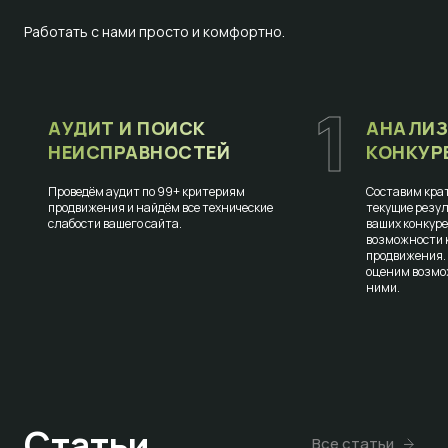
Работать с нами просто и комфортно.
1
АУДИТ И ПОИСК
АНАЛИЗ
НЕИСПРАВНОСТЕЙ
КОНКУР
Проведём аудит по 99+ критериям
Составим крат
продвижения и найдём все технические
текущие резул
слабости вашего сайта.
ваших конкур
возможности к
продвижения.
оценим возмо
ними.
Статьи
Все статьи