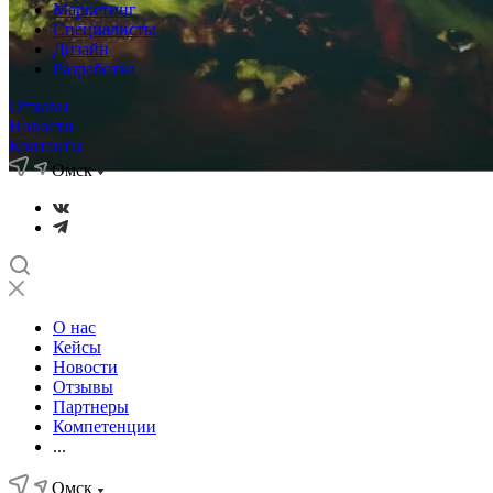
Маркетинг
Специалисты
Дизайн
Разработка
Отзывы
Новости
Контакты
Омск
О нас
Кейсы
Новости
Отзывы
Партнеры
Компетенции
...
Омск