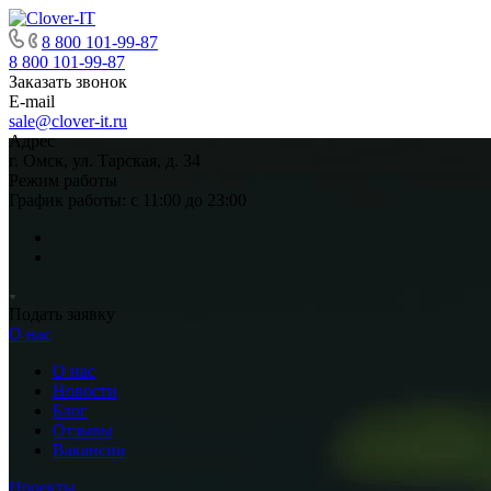
8 800 101-99-87
8 800 101-99-87
Заказать звонок
E-mail
sale@clover-it.ru
Адрес
г. Омск, ул. Тарская, д. 34
Режим работы
График работы: с 11:00 до 23:00
Подать заявку
О нас
О нас
Новости
Блог
Отзывы
Вакансии
Проекты