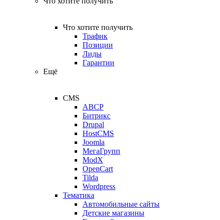
Что хотите получить
Что хотите получить
Трафик
Позиции
Лиды
Гарантии
Ещё
CMS
ABCP
Битрикс
Drupal
HostCMS
Joomla
МегаГрупп
ModX
OpenCart
Tilda
Wordpress
Тематика
Автомобильные сайты
Детские магазины