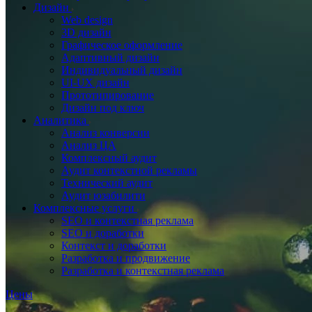
Дизайн
Web design
3D дизайн
Графическое оформление
Адаптивный дизайн
Индивидуальный дизайн
UI‑UX дизайн
Прототипирование
Дизайн под ключ
Аналитика
Анализ конверсии
Анализ ЦА
Комплексный аудит
Аудит контекстной рекламы
Технический аудит
Аудит юзабилити
Комплексные услуги
SEO и контекстная реклама
SEO и доработки
Контекст и доработки
Разработка и продвижение
Разработка и контекстная реклама
Цены