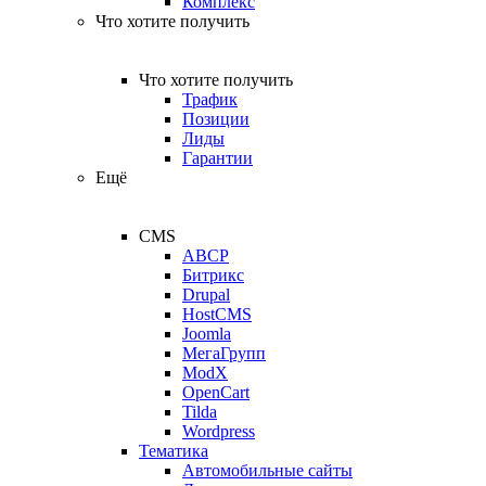
Комплекс
Что хотите получить
Что хотите получить
Трафик
Позиции
Лиды
Гарантии
Ещё
CMS
ABCP
Битрикс
Drupal
HostCMS
Joomla
МегаГрупп
ModX
OpenCart
Tilda
Wordpress
Тематика
Автомобильные сайты