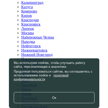
Калининград
Калуга
Кемерово
Киров
Краснодар
Красноярск
Липецк
Москва
Набережные Челны
Находка
Нефтегорск
Нижневартовск
Нижний Новгород
Новокузнецк
Мы используем cookies, чтобы улучшить работу
Новороссийск
сайта, персонализации и аналитики.
Новосибирск
Продолжая пользоваться сайтом, вы соглашаетесь с
Норильск
использованием cookie и
политикой
Омск
конфиденциальности
Орел
Оренбург
Пенза
Пермь
Ок
Подольск
Пятигорск
Ростов-на-Дону