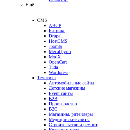
Ещё
CMS
ABCP
Битрикс
Drupal
HostCMS
Joomla
МегаГрупп
ModX
OpenCart
Tilda
Wordpress
Тематика
Автомобильные сайты
Детские магазины
Event-сайты
B2B
Производство
B2C
Магазины, ритейлеры
Медицинские сайты
Строительство и ремонт
Красота и мода