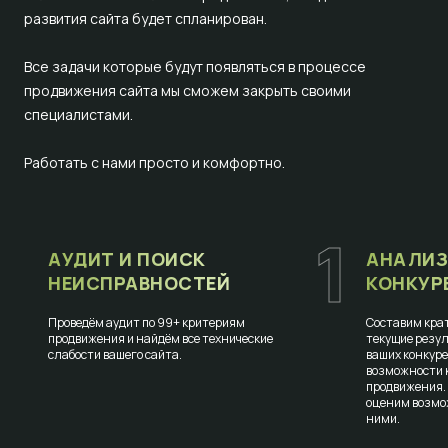
развития сайта будет спланирован.
Все задачи которые будут появляться в процессе
продвижения сайта мы сможем закрыть своими
специалистами.
Работать с нами просто и комфортно.
1
АУДИТ И ПОИСК
АНАЛИЗ
НЕИСПРАВНОСТЕЙ
КОНКУР
Проведём аудит по 99+ критериям
Составим крат
продвижения и найдём все технические
текущие резул
слабости вашего сайта.
ваших конкур
возможности к
продвижения.
оценим возмо
ними.